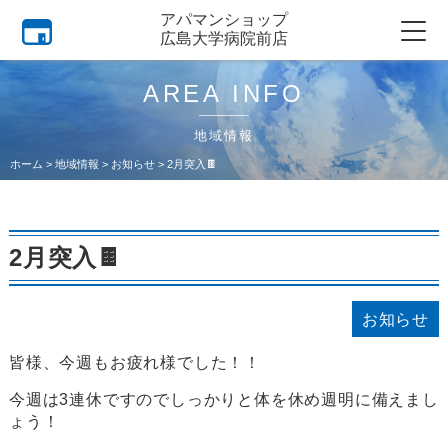
アパマンショップ
広島大学病院前店
AREA INFO
地域情報
ホーム
>
地域情報
>
お知らせ
>
2月突入🍫
2月突入🍫
お知らせ
皆様、今週もお疲れ様でした！！
今週は3連休ですのでしっかりと体を休め週明に備えまし
ょう！