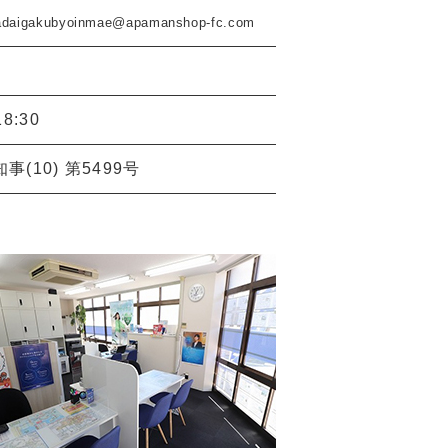
adaigakubyoinmae@apamanshop-fc.com
8:30
事(10) 第5499号