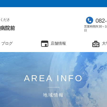
082
くださ
営業時間/9:30～1
学病院前
日
ブログ
店舗情報
大
AREA INFO
地域情報