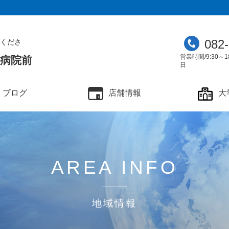
082
くださ
営業時間/9:30～1
学病院前
日
ブログ
店舗情報
大
AREA INFO
地域情報