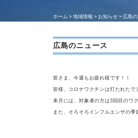
ホーム
>
地域情報
>
お知らせ
>
広島の
広島のニュース
皆さま、今週もお疲れ様です！！
皆様、コロナワクチンは打たれたで
来月には、対象者の方は3回目のワ
また、そろそろインフルエンザの季