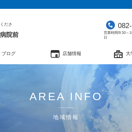
082
くださ
営業時間/9:30～1
学病院前
日
ブログ
店舗情報
大
AREA INFO
地域情報