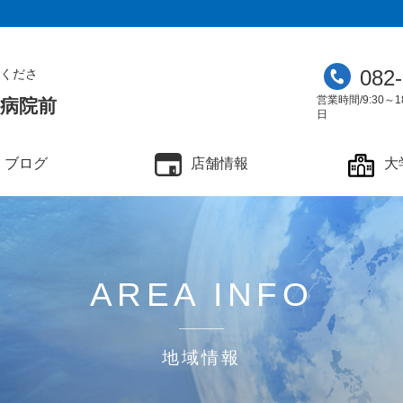
082
くださ
営業時間/9:30～1
学病院前
日
ブログ
店舗情報
大
AREA INFO
地域情報