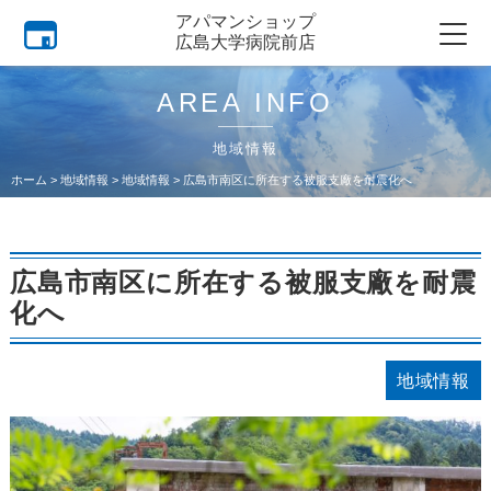
アパマンショップ
広島大学病院前店
AREA INFO
地域情報
ホーム
>
地域情報
>
地域情報
>
広島市南区に所在する被服支廠を耐震化へ
広島市南区に所在する被服支廠を耐震
化へ
地域情報