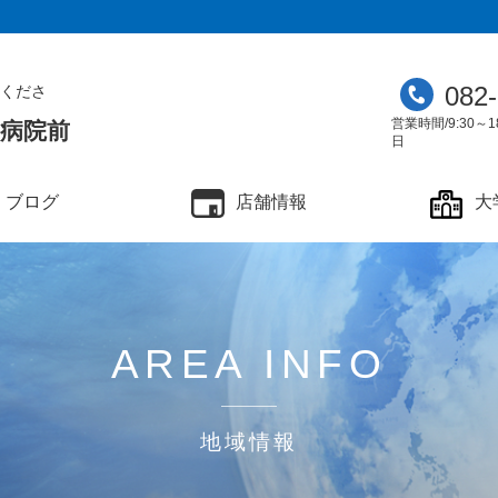
082
くださ
営業時間/9:30～1
学病院前
日
ブログ
店舗情報
大
AREA INFO
地域情報