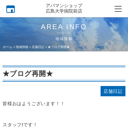
アパマンショップ
広島大学病院前店
AREA INFO
地域情報
ホーム
>
地域情報
>
店舗日記
>
★ブログ再開★
★ブログ再開★
店舗日記
皆様おはようございます！！
スタッフIです！