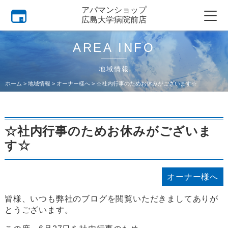
アパマンショップ
広島大学病院前店
AREA INFO
地域情報
ホーム
>
地域情報
>
オーナー様へ
>
☆社内行事のためお休みがございます☆
☆社内行事のためお休みがございま
す☆
オーナー様へ
皆様、いつも弊社のブログを閲覧いただきましてありが
とうございます。