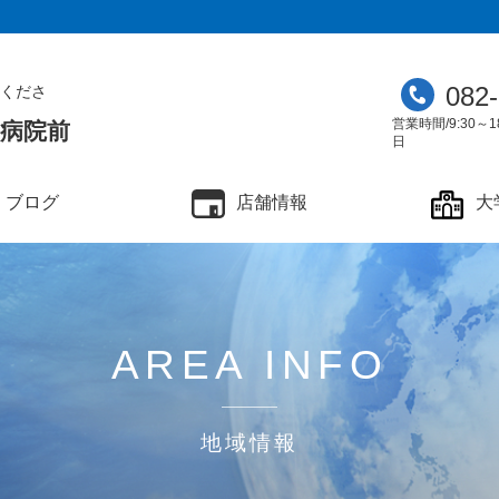
082
くださ
営業時間/9:30～1
学病院前
日
ブログ
店舗情報
大
AREA INFO
地域情報